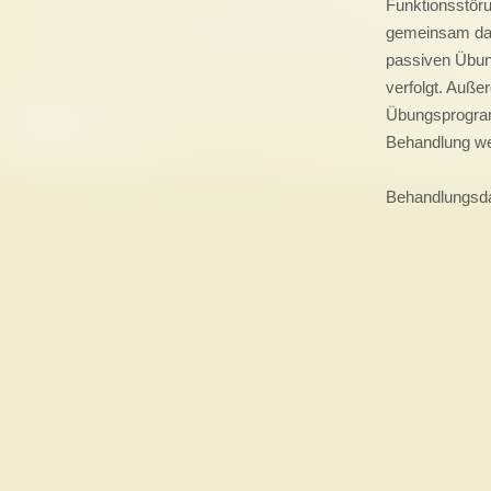
Funktionsstöru
gemeinsam das 
passiven Übun
verfolgt. Auße
Übungsprogram
Behandlung wes
Behandlungsda